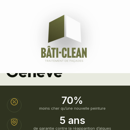
Maison
Mitoyenne –
Genève
70%
moins cher qu’une nouvelle peinture
5 ans
de garantie contre la réapparition d’algues