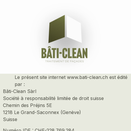
Mentions
légales
Éditeur du site
Le présent site internet www.bati-clean.ch est édité
par :
Bâti-Clean Sàrl
Société à responsabilité limitée de droit suisse
Chemin des Préjins 5E
1218 Le Grand-Saconnex (Genève)
Suisse
Numéro IDE : CHE-228.769.284