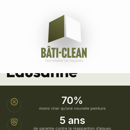
Immeuble
Locatif –
Lausanne
70%
moins cher qu’une nouvelle peinture
5 ans
de garantie contre la réapparition d’algues